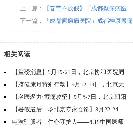
上一篇：
【春节不放假】「成都癫痫病医
院」成都神康癫痫医院春节期间正常接诊，温暖
下一篇：
「成都癫痫病医院」成都神康癫痫
坚守只为守护您的健康！
医院倾力服务广大癫痫患者
相关阅读
【重磅消息】9月19-21日，北京协和医院周
祥琴教授成都领衔会诊，共筑全年龄段抗癫防
【脑健康月特别行动】9月12-14日，北京天
线！
坛医院杨涛博士免费会诊+超万元援助，护航全
【名医聚力·癫痫攻坚】9月5-7日，北京朝阳
年龄段癫痫患者
医院神经内科周立春博士成都公益会诊，名额有
【暑假最后一场北京专家会诊】8月22-24
限，速约！
日，北京大学首钢医院高伟教授亲临成都免费会
电波驯服者，仁心守护人——8.19中国医师