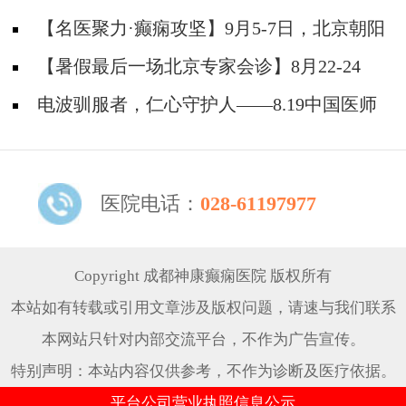
线！
坛医院杨涛博士免费会诊+超万元援助，护航全
【名医聚力·癫痫攻坚】9月5-7日，北京朝阳
年龄段癫痫患者
医院神经内科周立春博士成都公益会诊，名额有
【暑假最后一场北京专家会诊】8月22-24
限，速约！
日，北京大学首钢医院高伟教授亲临成都免费会
电波驯服者，仁心守护人——8.19中国医师
诊，助力健康新学
节致敬神康抗癫团队
医院电话：
028-61197977
Copyright 成都神康癫痫医院 版权所有
本站如有转载或引用文章涉及版权问题，请速与我们联系
本网站只针对内部交流平台，不作为广告宣传。
特别声明：本站内容仅供参考，不作为诊断及医疗依据。
平台公司营业执照信息公示