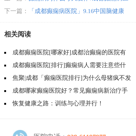
院
下一篇：
「成都癫痫病医院」9.16中国脑健康
日，关注脑部癫痫病，精准诊疗摆脱癫痫困扰
相关阅读
成都癫痫医院[哪家好]成都治癫痫的医院有
哪些?
成都癫痫医院[排行]癫痫病人需要注意些什
么
焦聚|成都「癫痫医院排行]为什么母猪疯不发
作还需要吃药呢?
成都哪家癫痫医院好？常见癫痫病新治疗手
段有哪些？
恢复健康之路：训练与心理并行！