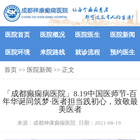
医院首页
医院概况
医院医生
医院新闻
医院环境
来院路线
就诊流程
预约医生
首页
>>
医院新闻
>> 正文
「成都癫痫病医院」8.19中国医师节-百
年华诞同筑梦·医者担当践初心，致敬最
美医者
来源：成都神康癫痫医院
日期：2021-08-19