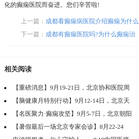
化的癫痫医院而奋进。您们辛苦啦!
上一篇：
成都看癫痫病医院介绍癫痫为什么
治疗不管用
下一篇：
成都有癫痫医院吗?为什么癫痫治
疗没效果
相关阅读
【重磅消息】9月19-21日，北京协和医院周
祥琴教授成都领衔会诊，共筑全年龄段抗癫防
【脑健康月特别行动】9月12-14日，北京天
线！
坛医院杨涛博士免费会诊+超万元援助，护航全
【名医聚力·癫痫攻坚】9月5-7日，北京朝阳
年龄段癫痫患者
医院神经内科周立春博士成都公益会诊，名额有
【暑假最后一场北京专家会诊】8月22-24