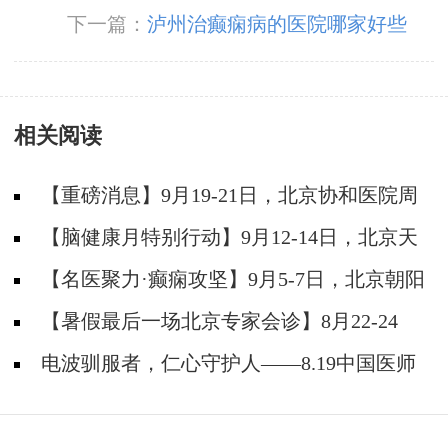
下一篇：
泸州治癫痫病的医院哪家好些
相关阅读
【重磅消息】9月19-21日，北京协和医院周
祥琴教授成都领衔会诊，共筑全年龄段抗癫防
【脑健康月特别行动】9月12-14日，北京天
线！
坛医院杨涛博士免费会诊+超万元援助，护航全
【名医聚力·癫痫攻坚】9月5-7日，北京朝阳
年龄段癫痫患者
医院神经内科周立春博士成都公益会诊，名额有
【暑假最后一场北京专家会诊】8月22-24
限，速约！
日，北京大学首钢医院高伟教授亲临成都免费会
电波驯服者，仁心守护人——8.19中国医师
诊，助力健康新学
节致敬神康抗癫团队