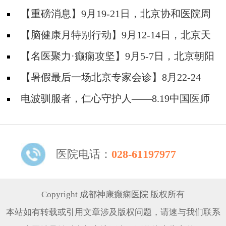
【重磅消息】9月19-21日，北京协和医院周
祥琴教授成都领衔会诊，共筑全年龄段抗癫防
【脑健康月特别行动】9月12-14日，北京天
线！
坛医院杨涛博士免费会诊+超万元援助，护航全
【名医聚力·癫痫攻坚】9月5-7日，北京朝阳
年龄段癫痫患者
医院神经内科周立春博士成都公益会诊，名额有
【暑假最后一场北京专家会诊】8月22-24
限，速约！
日，北京大学首钢医院高伟教授亲临成都免费会
电波驯服者，仁心守护人——8.19中国医师
诊，助力健康新学
节致敬神康抗癫团队
医院电话：
028-61197977
Copyright 成都神康癫痫医院 版权所有
本站如有转载或引用文章涉及版权问题，请速与我们联系