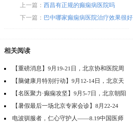
上一篇：
西昌有正规的癫痫病医院吗
下一篇：
巴中哪家癫痫病医院治疗效果很好
相关阅读
【重磅消息】9月19-21日，北京协和医院周
祥琴教授成都领衔会诊，共筑全年龄段抗癫防
【脑健康月特别行动】9月12-14日，北京天
线！
坛医院杨涛博士免费会诊+超万元援助，护航全
【名医聚力·癫痫攻坚】9月5-7日，北京朝阳
年龄段癫痫患者
医院神经内科周立春博士成都公益会诊，名额有
【暑假最后一场北京专家会诊】8月22-24
限，速约！
日，北京大学首钢医院高伟教授亲临成都免费会
电波驯服者，仁心守护人——8.19中国医师
诊，助力健康新学
节致敬神康抗癫团队