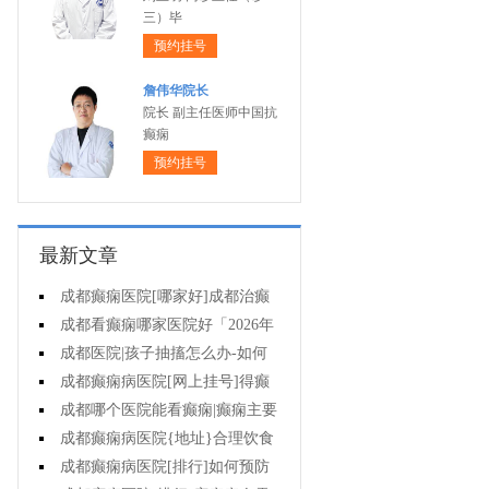
三）毕
预约挂号
詹伟华院长
院长 副主任医师中国抗
癫痫
预约挂号
最新文章
成都癫痫医院[哪家好]成都治癫
痫的医院有哪些?
成都看癫痫哪家医院好「2026年
度公布」孩子肚子疼当心是癫痫作
成都医院|孩子抽搐怎么办-如何
祟!
选择治疗小儿癫痫的方式?
成都癫痫病医院[网上挂号]得癫
痫的孩子能正常上学吗?
成都哪个医院能看癫痫|癫痫主要
护理有哪些?
成都癫痫病医院{地址}合理饮食
能预防癫痫发作吗?
成都癫痫病医院[排行]如何预防