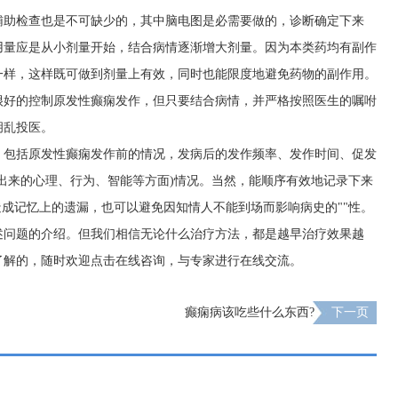
辅助检查也是不可缺少的，其中脑电图是必需要做的，诊断确定下来
用量应是从小剂量开始，结合病情逐渐增大剂量。因为本类药均有副作
一样，这样既可做到剂量上有效，同时也能限度地避免药物的副作用。
很好的控制原发性癫痫发作，但只要结合病情，并严格按照医生的嘱咐
胡乱投医。
，包括原发性癫痫发作前的情况，发病后的发作频率、发作时间、促发
出来的心理、行为、智能等方面)情况。当然，能顺序有效地记录下来
造成记忆上的遗漏，也可以避免因知情人不能到场而影响病史的""性。
述问题的介绍。但我们相信无论什么治疗方法，都是越早治疗效果越
了解的，随时欢迎点击在线咨询，与专家进行在线交流。
癫痫病该吃些什么东西?
下一页