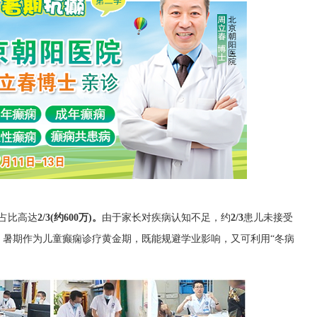
占比高达
2/3(约600万)。
由于家长对疾病认知不足，约
2/3
患儿未接受
。暑期作为儿童癫痫诊疗黄金期，既能规避学业影响，又可利用“冬病