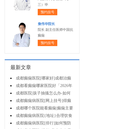
三）毕
预约挂号
詹伟华院长
院长 副主任医师中国抗
癫痫
预约挂号
最新文章
成都癫痫医院[哪家好]成都治癫
痫的医院有哪些?
成都看癫痫哪家医院好「2026年
度公布」孩子肚子疼当心是癫痫作
成都医院|孩子抽搐怎么办-如何
祟!
选择治疗小儿癫痫的方式?
成都癫痫病医院[网上挂号]得癫
痫的孩子能正常上学吗?
成都哪个医院能看癫痫|癫痫主要
护理有哪些?
成都癫痫病医院{地址}合理饮食
能预防癫痫发作吗?
成都癫痫病医院[排行]如何预防