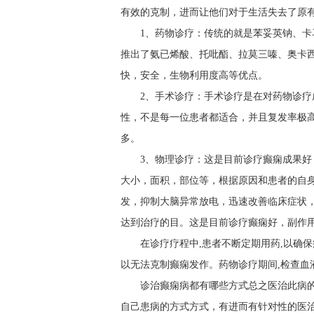
有效的克制，进而让他们对于生活失去了原
1、药物诊疗：传统的就是苯妥英钠、
推出了氨已烯酸、托吡酯、拉莫三嗪、奥卡
快，安全，生物利用度高等优点。
2、手术诊疗：手术诊疗是在对药物诊
性，不是每一位患者都适合，并且复发率极
多。
3、物理诊疗：这是目前诊疗癫痫成果
大小，面积，部位等，根据原因和患者的自
发，抑制大脑异常放电，迅速改善临床症状
达到治疗的目。这是目前诊疗癫痫好，副作
在诊疗疗程中,患者不断定期用药,以确
以无法克制癫痫发作。药物诊疗期间,检查血
诊治癫痫病都有哪些方式总之医治此病
自己患病的方式方式，有进而有针对性的医