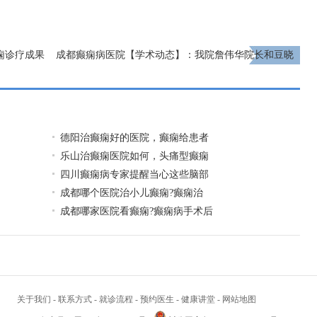
痫诊疗成果
成都癫痫病医院【学术动态】：我院詹伟华院长和豆晓
峰主任癫痫病研究报告荣登国际医学杂志
下一页
德阳治癫痫好的医院，癫痫给患者
乐山治癫痫医院如何，头痛型癫痫
四川癫痫病专家提醒当心这些脑部
​成都哪个医院治小儿癫痫?癫痫治
成都哪家医院看癫痫?癫痫病手术后
关于我们
-
联系方式
-
就诊流程
-
预约医生
-
健康讲堂
-
网站地图