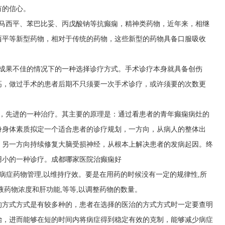
有的信心。
卡马西平、苯巴比妥、丙戊酸钠等抗癫痫，精神类药物，近年来，相继
西平等新型药物，相对于传统的药物，这些新型的药物具备口服吸收
疗成果不佳的情况下的一种选择诊疗方式。手术诊疗本身就具备创伤
高，做过手术的患者后期不只须要一次手术诊疗，或许须要的次数更
好，先进的一种治疗。其主要的原理是：通过看患者的青年癫痫病灶的
身身体素质拟定一个适合患者的诊疗规划，一方向，从病人的整体出
，另一方向持续修复大脑受损神经，从根本上解决患者的发病起因。终
用小的一种诊疗。
成都哪家医院治癫痫好
保病症药物管理,以维持疗效。要是在用药的时候没有一定的规律性,所
液药物浓度和肝功能,等等,以调整药物的数量。
的方式方式是有较多种的，患者在选择的医治的方式方式时一定要查明
治，进而能够在短的时间内将病症得到稳定有效的克制，能够减少病症