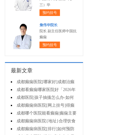
三）毕
预约挂号
詹伟华院长
院长 副主任医师中国抗
癫痫
预约挂号
最新文章
成都癫痫医院[哪家好]成都治癫
痫的医院有哪些?
成都看癫痫哪家医院好「2026年
度公布」孩子肚子疼当心是癫痫作
成都医院|孩子抽搐怎么办-如何
祟!
选择治疗小儿癫痫的方式?
成都癫痫病医院[网上挂号]得癫
痫的孩子能正常上学吗?
成都哪个医院能看癫痫|癫痫主要
护理有哪些?
成都癫痫病医院{地址}合理饮食
能预防癫痫发作吗?
成都癫痫病医院[排行]如何预防