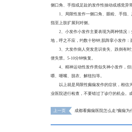
侧口角、手指或足趾的发作性抽动或感觉异
1、局限性发作一侧口角、眼睑、手指
指至上肢扩展到对侧。
2、小发作小发作主要表现为两种情况
地，呼之不应，约数十秒钟;肌阵挛小发作：面
3、大发作病人突发意识丧失、跌倒有
便失禁。5-10分钟恢复。
4、精神运动性发作类似失神小发作，但
嚼、咂嘴、脱衣、解纽扣等。
以上就是局限性癫痫发作的症状，相信
业医院进行检查，不要错过了诊疗的机会。
上一页
​成都看癫痫医院怎么走?癫痫为
早期治疗?