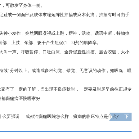
常，可散发至身体一侧。
、足趾或一侧面部及肢体末端短阵性抽搐或麻木刺痛，抽搐有时可由手
：失神小发作：突然两眼凝视或上翻，楞神，活动、话语中断，持物掉
部、上肢、颈部、躯干产生短促(1—2秒)的肌阵挛。
时大叫一声、呼吸暂停、口吐白沫、全身强直性抽搐、唇舌咬破，大小
持续1分钟以上。或造成多种幻觉、错觉、无意识的动作，如吸吮、咀
大家有了一定的了解，当出现不良症状时，一定要及时尽早前往正规专
成都癫痫病医院哪家好
什么要强调
成都治癫痫医院怎么样，癫痫的临床特点是什么?
下
一页