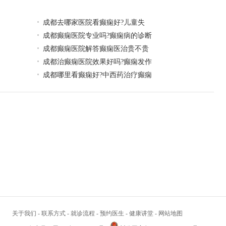
​成都去哪家医院看癫痫好?儿童失
成都癫痫医院专业吗?癫痫病的诊断
成都癫痫医院解答癫痫医治贵不贵
成都治癫痫医院效果好吗?癫痫发作
成都哪里看癫痫好?中西药治疗癫痫
关于我们
-
联系方式
-
就诊流程
-
预约医生
-
健康讲堂
-
网站地图