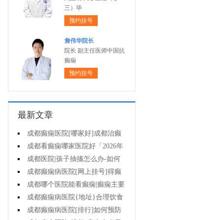
三）毕
预约挂号
詹伟华院长
院长 副主任医师中国抗
癫痫
预约挂号
最新文章
成都癫痫医院[哪家好]成都治癫
痫的医院有哪些?
成都看癫痫哪家医院好「2026年
度公布」孩子肚子疼当心是癫痫作
成都医院|孩子抽搐怎么办-如何
祟!
选择治疗小儿癫痫的方式?
成都癫痫病医院[网上挂号]得癫
痫的孩子能正常上学吗?
成都哪个医院能看癫痫|癫痫主要
护理有哪些?
成都癫痫病医院{地址}合理饮食
能预防癫痫发作吗?
成都癫痫病医院[排行]如何预防