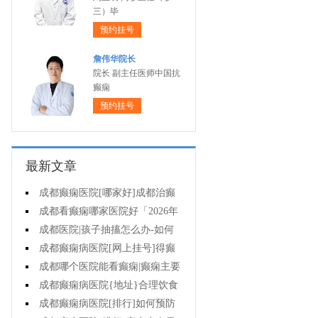
三）毕
预约挂号
詹伟华院长
院长 副主任医师中国抗
癫痫
预约挂号
最新文章
成都癫痫医院[哪家好]成都治癫
痫的医院有哪些?
成都看癫痫哪家医院好「2026年
度公布」孩子肚子疼当心是癫痫作
成都医院|孩子抽搐怎么办-如何
祟!
选择治疗小儿癫痫的方式?
成都癫痫病医院[网上挂号]得癫
痫的孩子能正常上学吗?
成都哪个医院能看癫痫|癫痫主要
护理有哪些?
成都癫痫病医院{地址}合理饮食
能预防癫痫发作吗?
成都癫痫病医院[排行]如何预防