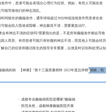
癫痫发作中，患者可能会表现出心理行为症状。例如，有些人可能在发
这可能导致他们的神志混乱。
持续时间较长的癫痫发作，通常持续超过30分钟或连续发作而患者在发
者可能会陷入昏迷或昏睡，神志极其不清，需要紧急治疗。
者会有神志不清的症状吗?需要指出的是，不是所有癫痫发作都会导致
也因人而异。有些患者可能只有轻微的神志不清，而其他人可能会经历
了解自己的症状和随访医生的指导非常重要，以便及时识别和处理认知
癫痫病的病
【神康】“第十三届质量榜样·2023年度总评榜”揭晓，我
院被评为“2023年度·消费者信得过老品牌”
下一页
成都专业癫痫病医院是哪家?癫痫抽
防范未然，成都神康癫痫医院开展