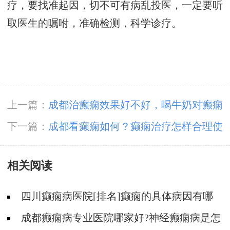
疗，要找准起因，切不可有病乱投医，一定要听
取医生的嘱咐，准确检测，科学诊疗。
上一篇：
成都治癫痫效果好不好，喝牛奶对癫痫
病患者有好处吗？
下一篇：
成都看癫痫如何？癫痫治疗怎样合理使
用抗癫痫药物？
相关阅读
四川癫痫病医院[排名]癫痫的具体病因有哪
些?
成都癫痫病专业医院哪家好?神经癫痫病是怎