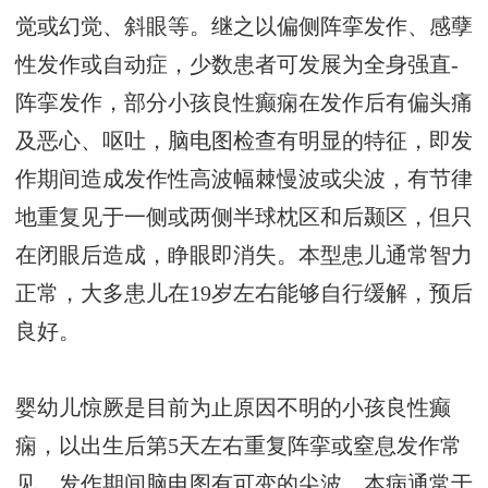
觉或幻觉、斜眼等。继之以偏侧阵挛发作、感孽
性发作或自动症，少数患者可发展为全身强直-
阵挛发作，部分小孩良性癫痫在发作后有偏头痛
及恶心、呕吐，脑电图检查有明显的特征，即发
作期间造成发作性高波幅棘慢波或尖波，有节律
地重复见于一侧或两侧半球枕区和后颞区，但只
在闭眼后造成，睁眼即消失。本型患儿通常智力
正常，大多患儿在19岁左右能够自行缓解，预后
良好。
婴幼儿惊厥是目前为止原因不明的小孩良性癫
痫，以出生后第5天左右重复阵挛或窒息发作常
见，发作期间脑电图有可变的尖波，本病通常于