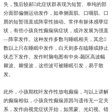
失，预后较郝此症状群表现为短暂、单纯的部
分面部偏侧运动发作，如单侧面肌、口咽肌、口
唇的短暂强直或阵挛性抽动。常伴有躯体感孽症
状，有些小孩良性癫痫病症状，或许发展为强直
—阵挛发作。这种发作多数与睡眠相关，其忠
数以上只在睡眠中发作，白天则多在瞌睡或静止
状态下发作。发作时脑电图有中央-颞区高波幅
棘波、棘慢波，这些波可被睡眠引发，易于散
发。
此外，小孩期枕叶发作性放电癫痫，与以上讲解
的癫痫相似，小孩良性癫痫原因与遗传无一定关
系，发作由视觉症状开始，如黑蒙、光幻视、错