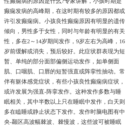
性癫痫病的原因是什幺?专家讲解，小孩时期是
癫痫发病的高峰期，在这时期有较多的原因都或
许引发癫痫病。小孩良性癫痫原因有明显的遗传
倾向，男性多于女性，同时与年龄有明显的有关
性，多在2～14岁期间发作，9岁左右为高峰，16
岁前缓解或消失，预后较好。此症状群表现为短
暂、单纯的部分面部偏侧运动发作，如单侧面
肌、口咽肌、口唇的短暂强直或阵挛性抽动。常
伴有躯体感觉症状，有些小孩良性癫痫病症状，
或许发展为强直-阵挛发作。这种发作多数与睡
眠相关，其中半数以上只在睡眠中发作，白天则
多在瞌睡或静止状态下发作。发作时脑电图有中
央-颞区高波幅棘波、棘慢波，这些波可被睡眠