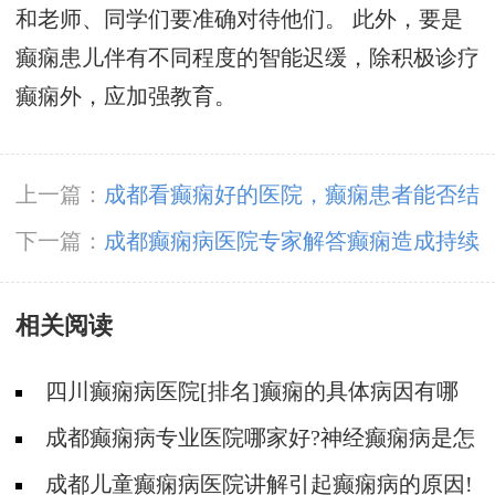
和老师、同学们要准确对待他们。 此外，要是
癫痫患儿伴有不同程度的智能迟缓，除积极诊疗
癫痫外，应加强教育。
上一篇：
成都看癫痫好的医院，癫痫患者能否结
婚生育?
下一篇：
成都癫痫病医院专家解答癫痫造成持续
状态该怎么办？
相关阅读
四川癫痫病医院[排名]癫痫的具体病因有哪
些?
成都癫痫病专业医院哪家好?神经癫痫病是怎
么引起的?
成都儿童癫痫病医院讲解引起癫痫病的原因!