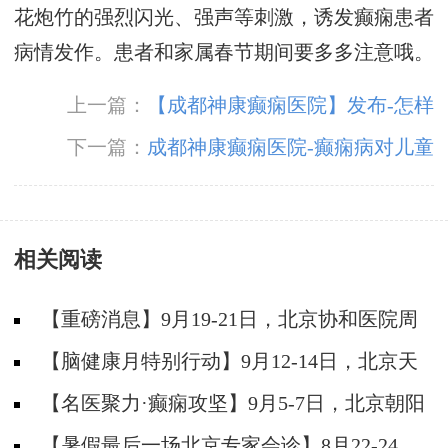
花炮竹的强烈闪光、强声等刺激，诱发癫痫患者
病情发作。患者和家属春节期间要多多注意哦。
上一篇：
【成都神康癫痫医院】发布-怎样
的护理才能预防癫痫发作?
下一篇：
成都神康癫痫医院-癫痫病对儿童
智力影响原因讲解?
相关阅读
【重磅消息】9月19-21日，北京协和医院周
祥琴教授成都领衔会诊，共筑全年龄段抗癫防
【脑健康月特别行动】9月12-14日，北京天
线！
坛医院杨涛博士免费会诊+超万元援助，护航全
【名医聚力·癫痫攻坚】9月5-7日，北京朝阳
年龄段癫痫患者
医院神经内科周立春博士成都公益会诊，名额有
【暑假最后一场北京专家会诊】8月22-24