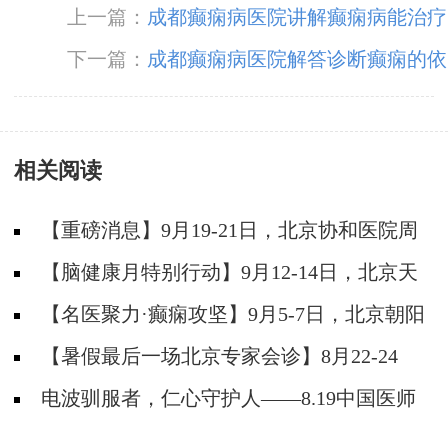
上一篇：
成都癫痫病医院讲解癫痫病能治疗
好吗
下一篇：
成都癫痫病医院解答诊断癫痫的依
据
相关阅读
【重磅消息】9月19-21日，北京协和医院周
祥琴教授成都领衔会诊，共筑全年龄段抗癫防
【脑健康月特别行动】9月12-14日，北京天
线！
坛医院杨涛博士免费会诊+超万元援助，护航全
【名医聚力·癫痫攻坚】9月5-7日，北京朝阳
年龄段癫痫患者
医院神经内科周立春博士成都公益会诊，名额有
【暑假最后一场北京专家会诊】8月22-24
限，速约！
日，北京大学首钢医院高伟教授亲临成都免费会
电波驯服者，仁心守护人——8.19中国医师
诊，助力健康新学
节致敬神康抗癫团队