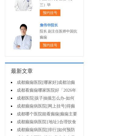
三）毕
预约挂号
詹伟华院长
院长 副主任医师中国抗
癫痫
预约挂号
最新文章
成都癫痫医院[哪家好]成都治癫
痫的医院有哪些?
成都看癫痫哪家医院好「2026年
度公布」孩子肚子疼当心是癫痫作
成都医院|孩子抽搐怎么办-如何
祟!
选择治疗小儿癫痫的方式?
成都癫痫病医院[网上挂号]得癫
痫的孩子能正常上学吗?
成都哪个医院能看癫痫|癫痫主要
护理有哪些?
成都癫痫病医院{地址}合理饮食
能预防癫痫发作吗?
成都癫痫病医院[排行]如何预防